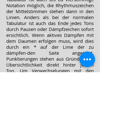
Notation möglich, die Rhythmuszeichen
der Mittelstimmen stehen dann in den
Linien. Anders als bei der normalen
Tabulatur ist auch das Ende jedes Tons
durch Pausen oder Dämpfzeichen sofort
ersichtlich. Wenn aktives Dämpfen mit
dem Daumen erfolgen muss, wird dies
durch ein * auf der Linie der zu
dämpfen-den Saite angezeigt.
Punktierungen stehen aus Gründen der
Übersichtlichkeit direkt hinter jedem
Ton. Um Verwechselungen mit den
Tabulaturzahlen zu vermeiden, werden
für den Fingersatz der linken Hand
griechische Buchstaben (α β γ δ) , für die
rechte Hand dagegen p i m a c (also
Gitarrenstandard) verwendet.