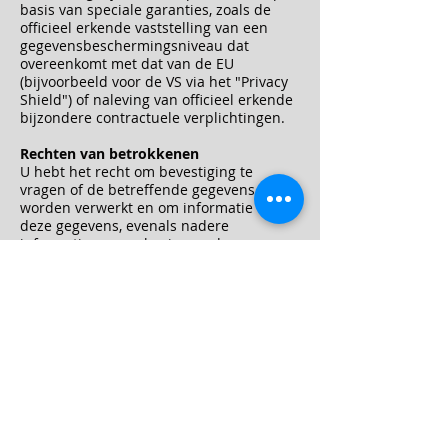
basis van speciale garanties, zoals de
officieel erkende vaststelling van een
gegevensbeschermingsniveau dat
overeenkomt met dat van de EU
(bijvoorbeeld voor de VS via het "Privacy
Shield") of naleving van officieel erkende
bijzondere contractuele verplichtingen.
Rechten van betrokkenen
U hebt het recht om bevestiging te
vragen of de betreffende gegevens
worden verwerkt en om informatie over
deze gegevens, evenals nadere
informatie en een kopie van de gegevens
te vragen in overeenstemming met de
wettelijke bepalingen. In
overeenstemming met de wettelijke
vereisten hebt u het recht om de
vervollediging van de gegevens over u of
de correctie van de onjuiste gegevens
over u te vragen.In overeenstemming
met de wettelijke vereisten heeft u het
recht om te eisen dat de gegevens in
kwestie worden gewist onmiddellijk, of
anders in overeenstemming met de